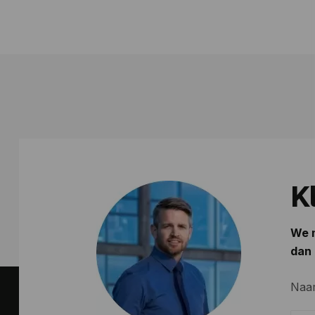
K
We m
dan 
Naa