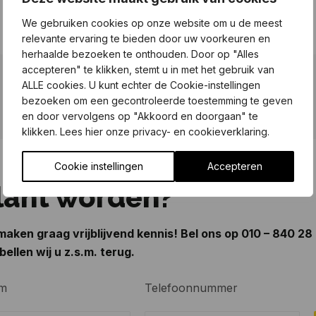
We gebruiken cookies op onze website om u de meest
relevante ervaring te bieden door uw voorkeuren en
herhaalde bezoeken te onthouden. Door op "Alles
accepteren" te klikken, stemt u in met het gebruik van
ALLE cookies. U kunt echter de Cookie-instellingen
bezoeken om een gecontroleerde toestemming te geven
en door vervolgens op "Akkoord en doorgaan" te
klikken. Lees hier onze privacy- en cookieverklaring.
Cookie instellingen
Accepteren
lant worden?
aken graag vrijblijvend kennis! Bel ons op
010 – 840 28
bellen wij u z.s.m. terug.
m
Telefoonnummer