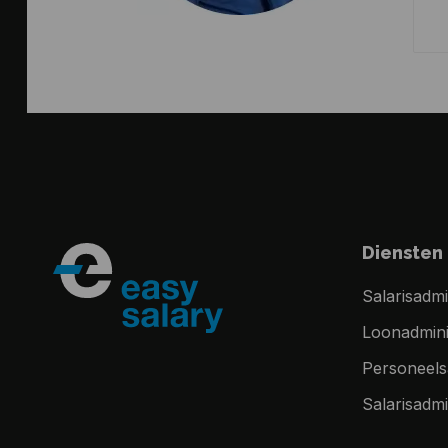
Diensten
Salarisadmi
Loonadminis
Personeelsa
Salarisadmi