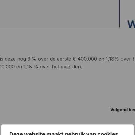
 is deze nog 3 % over de eerste € 400.000 en 1,18% over 
00.000 en 1,18 % over het meerdere.
Volgend be
Deze website maakt gebruik van cookies