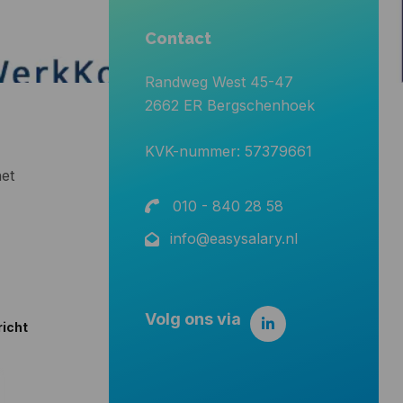
Contact
Randweg West 45-47
2662 ER Bergschenhoek
KVK-nummer: 57379661
het
010 - 840 28 58
info@easysalary.nl
Volg ons via
richt