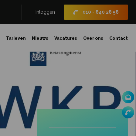
Inloggen
010 - 840 28 58
n
Tarieven
Nieuws
Vacatures
Over ons
Contact