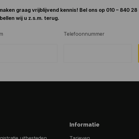
aken graag vrijblijvend kennis! Bel ons op
010 – 840 28
bellen wij u z.s.m. terug.
m
Telefoonnummer
Informatie
nistratie uitbesteden
Tarieven