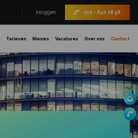
Inloggen
010 - 840 28 58
n
Tarieven
Nieuws
Vacatures
Over ons
Contact