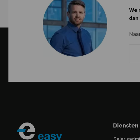
We m
dan 
Naa
Diensten
Salarisadmi