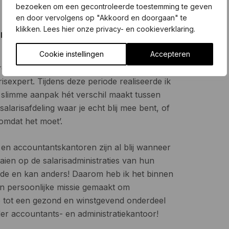
bezoeken om een gecontroleerde toestemming te geven
en door vervolgens op "Akkoord en doorgaan" te
klikken. Lees hier onze privacy- en cookieverklaring.
en
Cookie instellingen
Accepteren
 van Easy Salary werd ik door zowel kleine
n als grote internationale kantoren (‘big 5’)
isexpert. Tijdens deze periode realiseerde ik
n slimme aanpak hét verschil maakt tussen
alarisafdeling waar je echt blij mee bent, of
omdat het moet’.
- en accountantskantoren zijn al blij wanneer
aaien op de salarisadministraties van hun
onde en kan anders! Daarom heb ik het binnen
jn persoonlijke missie gemaakt om
ie tot een gezond en winstgevend onderdeel
er accountants- en administratiekantoor!