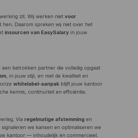
erking zit. Wij werken niet
voor
t
hen. Daarom spreken wij niet over het
et
insourcen van EasySalary
in jouw
r een betrokken partner die volledig opgaat
aam
, in jouw stijl, en met de kwaliteit en
j onze
whitelabel-aanpak
blijft jouw kantoor
che kennis, continuïteit en efficiëntie.
erleg. Via
regelmatige afstemming
en
 signaleren we kansen en optimaliseren we
ouw kantoor — inhoudelijk én commercieel.