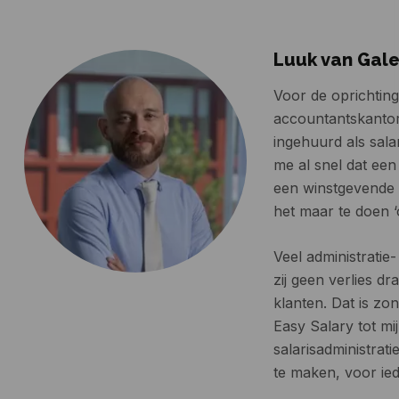
Luuk van Gal
Voor de oprichting
accountantskantore
ingehuurd als salar
me al snel dat ee
een winstgevende s
het maar te doen ‘
Veel administratie
zij geen verlies dr
klanten. Dat is z
Easy Salary tot mi
salarisadministrat
te maken, voor ied