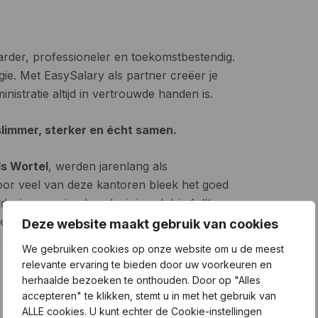
der, professioneler en toekomstbestendig.
gie. Met EasySalary als partner creëer je
nistratie altijd in vertrouwde handen is.
limmer, sterker en écht samen.
ls Wortel
, werden jarenlang als
oor veel van deze kantoren bleek het goed
daging; er zijn al snel minimaal drie fulltime
rtise en continuïteit te kunnen bieden. Het
Deze website maakt gebruik van cookies
 volledig richt op accountants- en
We gebruiken cookies op onze website om u de meest
relevante ervaring te bieden door uw voorkeuren en
herhaalde bezoeken te onthouden. Door op "Alles
accepteren" te klikken, stemt u in met het gebruik van
ALLE cookies. U kunt echter de Cookie-instellingen