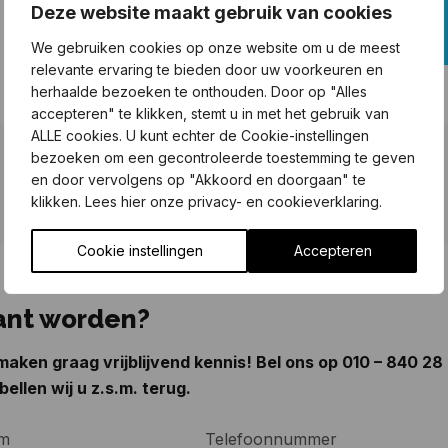
Deze website maakt gebruik van cookies
We gebruiken cookies op onze website om u de meest
relevante ervaring te bieden door uw voorkeuren en
herhaalde bezoeken te onthouden. Door op "Alles
accepteren" te klikken, stemt u in met het gebruik van
ALLE cookies. U kunt echter de Cookie-instellingen
bezoeken om een gecontroleerde toestemming te geven
en door vervolgens op "Akkoord en doorgaan" te
klikken. Lees hier onze privacy- en cookieverklaring.
Cookie instellingen
Accepteren
ant worden?
aken graag vrijblijvend kennis! Bel ons op
010 – 840 28
bellen wij u z.s.m. terug.
m
Telefoonnummer