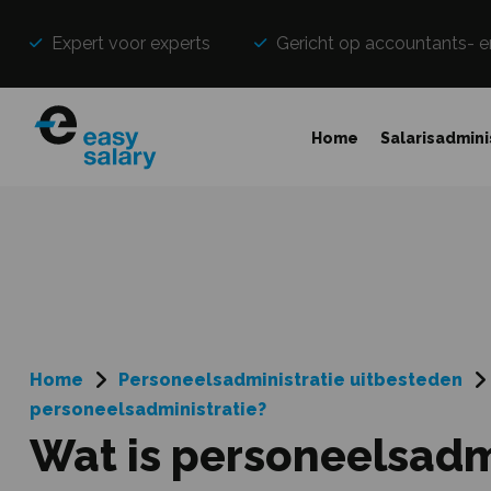
Expert voor experts
Gericht op accountants- e
Home
Salarisadmini
Home
Personeelsadministratie uitbesteden
personeelsadministratie?
Wat is personeelsadm