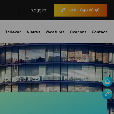
Inloggen
010 - 840 28 58
n
Tarieven
Nieuws
Vacatures
Over ons
Contact