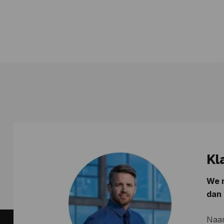
Kl
We m
dan 
Naa