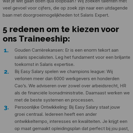
wat je wilt gaan doen qua loopbaan? Wij zoeken talenten met
veel gevoel voor cijfers, die op zoek zijn naar een uitdagende
baan met doorgroeimogelijkheden tot Salaris Expert.
5 redenen om te kiezen voor
ons Traineeship:
Gouden Carrièrekansen: Er is een enorm tekort aan
salaris specialisten. Leg het fundament voor een briljante
toekomst in Salaris expertise.
Bij Easy Salary spelen we champions league: Wij
verlonen meer dan 6000 werkgevers en honderden
Cao’s. We adviseren over zowel over arbeidsrecht, HR
als de financiële loonadministratie. Daarnaast werken we
met de beste systemen en processen.
Persoonlijke Ontwikkeling: Bij Easy Salary staat jouw
groei centraal. Iedereen heeft een ander
ontwikkeltempo, interesses en kwaliteiten. Je krijgt een
op maat gemaakt opleidingsplan dat perfect bij jou past,