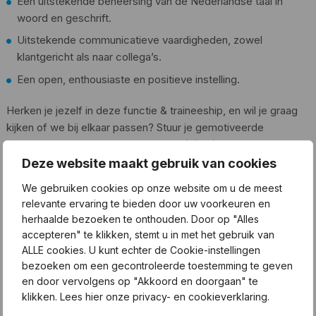
Een uitstekende beheersing van de Nederlandse taal in
woord en geschrift.
Uitstekende communicatieve vaardigheden, zowel
klantgericht als naar collega’s.
Een open, enthousiaste en positieve instelling.
Herken je jezelf in deze functie & traineeship, en wil je graag
kijken of we bij elkaar passen? Stuur je gemotiveerde
sollicitatiebrief inclusief CV naar:
sollicitatie@easysalary.nl
.
Pas je binnen het profiel? Dan nemen wij contact met je op om
Deze website maakt gebruik van cookies
een gesprek op locatie in te plannen.
We gebruiken cookies op onze website om u de meest
relevante ervaring te bieden door uw voorkeuren en
herhaalde bezoeken te onthouden. Door op "Alles
Bericht
accepteren" te klikken, stemt u in met het gebruik van
Volgende vacature
ALLE cookies. U kunt echter de Cookie-instellingen
navigatie
bezoeken om een gecontroleerde toestemming te geven
en door vervolgens op "Akkoord en doorgaan" te
klikken. Lees hier onze privacy- en cookieverklaring.